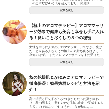
ーの患者数は45万人を超えており、皮膚疾...
記事を読む
【極上のアロマテラピー】アロママッサ
ージ効果で健康も美容も幸せも手に入れ
る！良いこと尽くしの３つの秘密
女性を中心に人気のアロママッサージですが、受け
たことがある人ならその極上の気持ち良さはよくご
存知のはず。 またアロママッサージをまだ受けた...
記事を読む
秋の乾燥肌＆かゆみにアロマテラピーで
徹底保湿！効果抜群レシピと方法を紹
介！
高い湿度と汗で肌がベタつきがちだった夏が終わ
り、秋の到来を、悲しいかな’肌の乾燥’で実感する人
も多いのではないでしょうか。 なぜ秋にな...