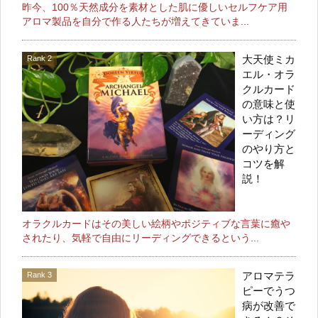
昨今、100％天然成分を素材とした肌に優しいセルフケア用
アロマ製品を自分で作る人たちが増えてきていま...
大天使ミカ
エル・オラ
クルカード
の意味と使
い方は？リ
ーディング
のやり方と
コツを解
説！
オラクルカードはその美しい絵柄やポジティブな言葉に癒や
されたり、気軽で自由にリーディングできるという...
アロマテラ
ピーでうつ
病が改善で