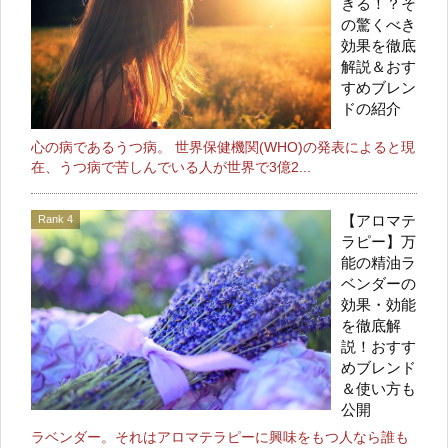
きる！？そ
の驚くべき
効果を徹底
解説＆おす
すめブレン
ドの紹介
心の病であるうつ病。 世界保健機関(WHO)の発表によると現
在、うつ病で苦しんでいる人が世界で3億2...
【アロマテ
ラピー】万
能の精油ラ
ベンダーの
効果・効能
を徹底解
説！おすす
めブレンド
＆使い方も
公開
ラベンダー。それはアロマテラピーに興味をもつ人なら誰も