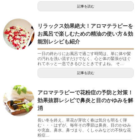
記事を読む
リラックス効果絶大！アロマテラピーを
お風呂で楽しむための精油の使い方＆効
能別レシピも紹介
一日の終わりにお風呂で過ごす時間は、単に体や髪
の汚れを洗い流すだけでなく、心と体の緊張がほぐ
れてホッと一息できるひとときですよね。 そ...
記事を読む
アロマテラピーで花粉症の予防と対策！
効果抜群レシピで鼻炎と目のかゆみを解
消
長い冬を終え、草花が芽吹く春は気分も明るく弾
む・・・はずが、毎年その季節は鼻炎、目のかゆみ
や充血、鼻水、鼻づまり、くしゃみなどの不快な花
粉症...