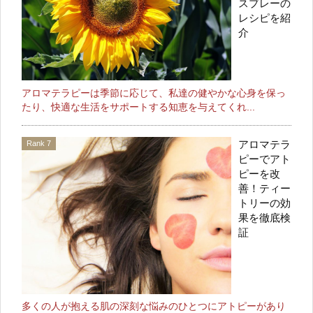
スプレーの
レシピを紹
介
アロマテラピーは季節に応じて、私達の健やかな心身を保っ
たり、快適な生活をサポートする知恵を与えてくれ...
アロマテラ
ピーでアト
ピーを改
善！ティー
トリーの効
果を徹底検
証
多くの人が抱える肌の深刻な悩みのひとつにアトピーがあり